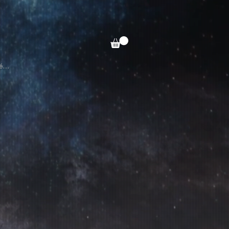
N
lé…