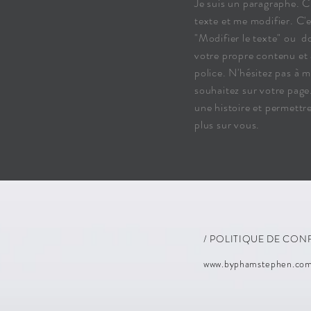
Je suis un paragraphe. C
texte et me modifier. C'
"Modifier le texte" ou d
votre propre contenu et 
police. N'hésitez pas à 
souhaitez sur votre page.
une histoire et permettre
plus sur vous.
/ POLITIQUE DE CON
www.byphamstephen.co