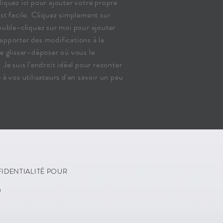
liquez ici pour ajouter votre propre
est facile. Cliquez simplement sur
ouble-cliquez sur moi pour ajouter
apporter des modifications à la
me glisser-déposer où vous le
 Je suis l'endroit idéal pour raconter
 à vos utilisateurs d'en savoir un peu
FIDENTIALITÉ POUR
m