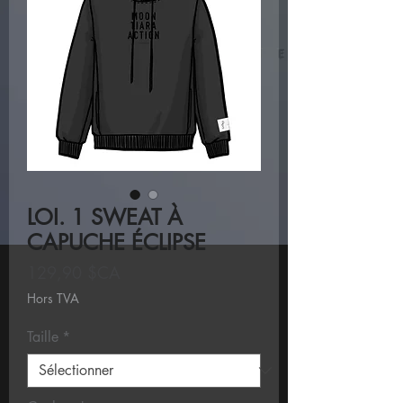
LOI. 1 SWEAT À
CAPUCHE ÉCLIPSE
Prix
129,90 $CA
Hors TVA
Taille
*