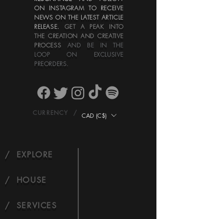
ON INSTAGRAM
TO RECEIVE
NEWS ON THE LATEST ARTICLE
RELEASE
.
GET A PEAK INTO
THE CREATION AND CREATIVE
PROCESS
AND BE IN THE
LOOP ON EXCLUSIVE
PREORDERS.
CURRENCY /
CAD (C$)
/ EXPLORE
/ HOUSE
/ SERVICES