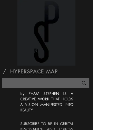
responsable des colis perdus ou volés.
excellent moyen d'instaurer la
Prenez un moment pour lire la clause
confiance et de rassurer vos clients sur
de non-responsabilité et la description
le fait qu'ils peuvent acheter chez vous
du produit avant d'effectuer un achat.
en toute confiance.
Affiliez-vous aux instructions d'entretien
pour la longévité du produit. Merci.
/ HYPERSPACE MAP
by PHAM STEPHEN IS A
CREATIVE WORK THAT
HOLDS
A VISION MANIFESTED INTO
REALITY.
SUBSCRIBE TO BE IN ORBITAL
RESONANCE
AN
D FOLLOW