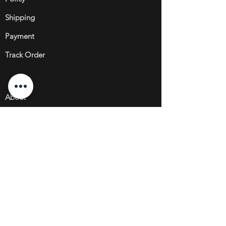
Shipping
Payment
Track Order
About
Projects
Legal
Disclaimer
Size Guide
Article Care
Sustainabilit